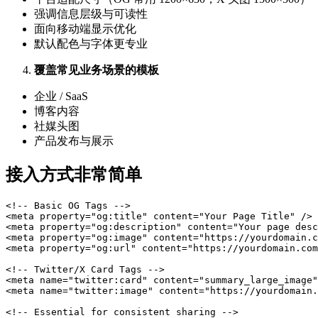
强调信息层级与可读性
面向移动端显示优化
默认配色与字体更专业
覆盖常见业务场景的模板
企业 / SaaS
博客内容
社媒头图
产品发布与展示
接入方式非常简单
<!-- Basic OG Tags -->

<meta property="og:title" content="Your Page Title" />

<meta property="og:description" content="Your page desc
<meta property="og:image" content="https://yourdomain.c
<meta property="og:url" content="https://yourdomain.com
<!-- Twitter/X Card Tags -->

<meta name="twitter:card" content="summary_large_image"
<meta name="twitter:image" content="https://yourdomain.
<!-- Essential for consistent sharing -->
