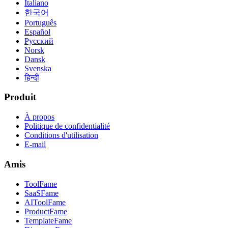
Italiano
한국어
Português
Español
Русский
Norsk
Dansk
Svenska
हिन्दी
Produit
À propos
Politique de confidentialité
Conditions d'utilisation
E-mail
Amis
ToolFame
SaaSFame
AIToolFame
ProductFame
TemplateFame