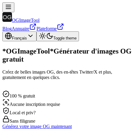
OGImageTool
Blog
Annuaire
Plateforme
Français
Toggle theme
*
OGImageTool
*
Générateur d'images OG
gratuit
Créez de belles images OG, des en-têtes Twitter/X et plus,
gratuitement en quelques clics.
100 % gratuit
Aucune inscription requise
Local et priv?
Sans filigrane
Générez votre image OG maintenant