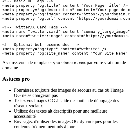
<!-- Basic OG Tags -->

<meta property="og:title" content="Your Page Title" />

<meta property="og:description" content="Your page desc
<meta property="og:image" content="https://yourdomain.c
<meta property="og:url" content="https://yourdomain.com
<!-- Twitter/X Card Tags -->

<meta name="twitter:card" content="summary_large_image"
<meta name="twitter:image" content="https://yourdomain.
<!-- Optional but recommended -->

<meta property="og:type" content="website" />

<meta property="og:site_name" content="Your Site Name" 
Assurez-vous de remplacer
par votre vrai nom de
yourdomain.com
domaine.
Astuces pro
Fournissez toujours des images de secours au cas où l'image
OG ne se chargerait pas
Testez vos images OG à l'aide des outils de débogage des
réseaux sociaux
Utilisez des textes alt descriptifs pour une meilleure
accessibilité
Envisagez d'utiliser des images OG dynamiques pour les
contenus fréquemment mis à jour