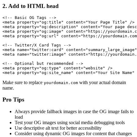
2.
Add to HTML head
<!-- Basic OG Tags -->

<meta property="og:title" content="Your Page Title" />

<meta property="og:description" content="Your page desc
<meta property="og:image" content="https://yourdomain.c
<meta property="og:url" content="https://yourdomain.com
<!-- Twitter/X Card Tags -->

<meta name="twitter:card" content="summary_large_image"
<meta name="twitter:image" content="https://yourdomain.
<!-- Optional but recommended -->

<meta property="og:type" content="website" />

<meta property="og:site_name" content="Your Site Name" 
Make sure to replace
with your actual domain
yourdomain.com
name.
Pro Tips
Always provide fallback images in case the OG image fails to
load
Test your OG images using social media debugging tools
Use descriptive alt text for better accessibility
Consider using dynamic OG images for content that changes