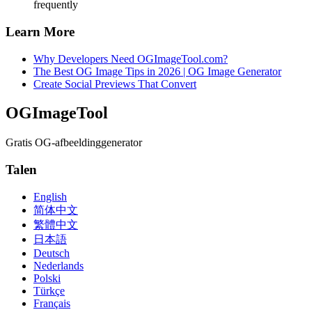
frequently
Learn More
Why Developers Need OGImageTool.com?
The Best OG Image Tips in 2026 | OG Image Generator
Create Social Previews That Convert
OGImageTool
Gratis OG-afbeeldinggenerator
Talen
English
简体中文
繁體中文
日本語
Deutsch
Nederlands
Polski
Türkçe
Français