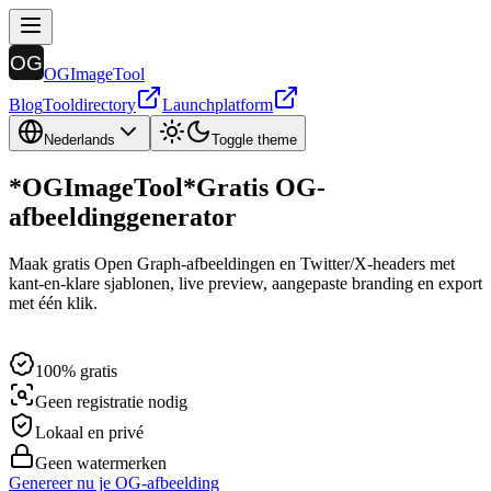
OGImageTool
Blog
Tooldirectory
Launchplatform
Nederlands
Toggle theme
*
OGImageTool
*
Gratis OG-
afbeeldinggenerator
Maak gratis Open Graph-afbeeldingen en Twitter/X-headers met
kant-en-klare sjablonen, live preview, aangepaste branding en export
met één klik.
100% gratis
Geen registratie nodig
Lokaal en privé
Geen watermerken
Genereer nu je OG-afbeelding