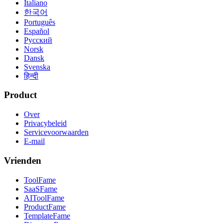
Italiano
한국어
Português
Español
Русский
Norsk
Dansk
Svenska
हिन्दी
Product
Over
Privacybeleid
Servicevoorwaarden
E-mail
Vrienden
ToolFame
SaaSFame
AIToolFame
ProductFame
TemplateFame