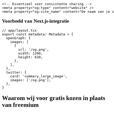
<!-- Essentieel voor consistente sharing -->

<meta property="og:type" content="website" />

Voorbeeld van Next.js-integratie
// app/layout.tsx

export const metadata: Metadata = {

  openGraph: {

    images: [

      {

        url: '/og.png',

        width: 1200,

        height: 630,

      },

    ],

  },

  twitter: {

    card: 'summary_large_image',

    images: ['/og.png'],

  },

Waarom wij voor gratis kozen in plaats
van freemium