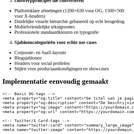
Ontwerpprincipes die converteren
Platformklare afmetingen (1200×630 voor OG, 1500×500
voor X-headers)
Duidelijke visuele hiërarchie gebaseerd op echt leesgedrag
Mobielvriendelijke tekstgroottes
Professionele standaardkleuren en typografie
Sjablooncategorieën voor echte use cases
Corporate- en SaaS-layouts
Blogsjablonen
Headers voor social profielen
Stijlen voor productaankondigingen en showcases
Implementatie eenvoudig gemaakt
<!-- Basis OG-tags -->

<meta property="og:title" content="De titel van je pagi
<meta property="og:description" content="De beschrijvin
<meta property="og:image" content="https://yourdomain.c
<meta property="og:url" content="https://yourdomain.com
<!-- Twitter/X Card-tags -->

<meta name="twitter:card" content="summary_large_image"
<meta name="twitter:image" content="https://yourdomain.