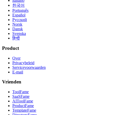
Italiano
한국어
Português
Español
Русский
Norsk
Dansk
Svenska
हिन्दी
Product
Over
Privacybeleid
Servicevoorwaarden
E-mail
Vrienden
ToolFame
SaaSFame
AIToolFame
ProductFame
TemplateFame
DirectoryFame