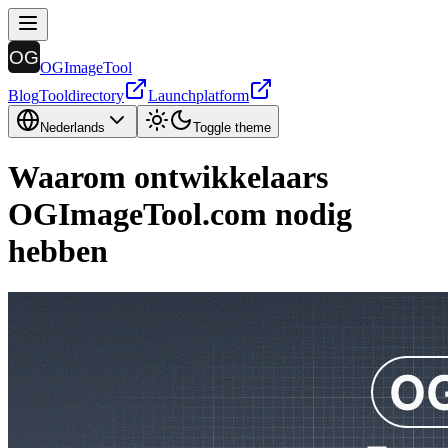
OGImageTool
Blog
Tooldirectory
Launchplatform
Nederlands
Toggle theme
Waarom ontwikkelaars
OGImageTool.com nodig
hebben