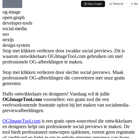
og-image
open-graph
developer-tools
social-media
seo
nextjs
design-system
Stop met klikken verliezen door zwakke social previews. Dit is
waarom ontwikkelaars OGImageTool.com gebruiken om snel
professionele OG-afbeeldingen te maken.
Stop met klikken verliezen door slechte social previews. Maak
professionele OG-afbeeldingen die converteren met onze gratis
generator.
Hallo ontwikkelaars en designers! Vandaag wil ik jullie
OGImageTool.com
voorstellen: een gratis tool die een
veelvoorkomende frustratie oplost bij het maken van socialmedia-
previewafbeeldingen.
OGImageTool.com
is een gratis open-sourcetool die ontwikkelaars
en designers helpt om professionele social previews te maken. De
tool biedt professioneel ontworpen sjablonen, vereist geen registratie
of creditcard en helpt je om in enkele minuten previews van hoge