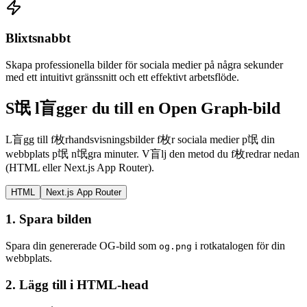
Blixtsnabbt
Skapa professionella bilder för sociala medier på några sekunder
med ett intuitivt gränssnitt och ett effektivt arbetsflöde.
S氓 l盲gger du till en Open Graph-bild
L盲gg till f枚rhandsvisningsbilder f枚r sociala medier p氓 din
webbplats p氓 n氓gra minuter. V盲lj den metod du f枚redrar nedan
(HTML eller Next.js App Router).
HTML
Next.js App Router
1.
Spara bilden
Spara din genererade OG-bild som
i rotkatalogen för din
og.png
webbplats.
2.
Lägg till i HTML-head