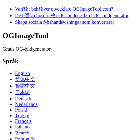
Varf枚r beh枚ver utvecklare OGImageTool.com?
De b盲sta tipsen f枚r OG-bilder 2026 | OG-bildgenerator
Skapa sociala f枚rhandsvisningar som konverterar
OGImageTool
Gratis OG-bildgenerator
Språk
English
简体中文
繁體中文
日本語
Deutsch
Nederlands
Polski
Türkçe
Français
Italiano
한국어
Português