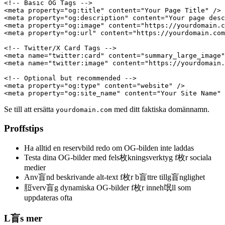
<!-- Basic OG Tags -->

<meta property="og:title" content="Your Page Title" />

<meta property="og:description" content="Your page desc
<meta property="og:image" content="https://yourdomain.c
<meta property="og:url" content="https://yourdomain.com
<!-- Twitter/X Card Tags -->

<meta name="twitter:card" content="summary_large_image"
<meta name="twitter:image" content="https://yourdomain.
<!-- Optional but recommended -->

<meta property="og:type" content="website" />

<meta property="og:site_name" content="Your Site Name" 
Se till att ersätta
med ditt faktiska domännamn.
yourdomain.com
Proffstips
Ha alltid en reservbild redo om OG-bilden inte laddas
Testa dina OG-bilder med fels枚kningsverktyg f枚r sociala
medier
Anv盲nd beskrivande alt-text f枚r b盲ttre tillg盲nglighet
脰verv盲g dynamiska OG-bilder f枚r inneh氓ll som
uppdateras ofta
L盲s mer