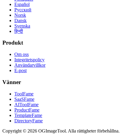
Español
Русский
Norsk
Dansk
Svenska
हिन्दी
Produkt
Om oss
Integritetspolicy
Användarvillkor
E-post
Vänner
ToolFame
SaaSFame
AIToolFame
ProductFame
TemplateFame
DirectoryFame
Copyright © 2026 OGImageTool. Alla rättigheter förbehållna.