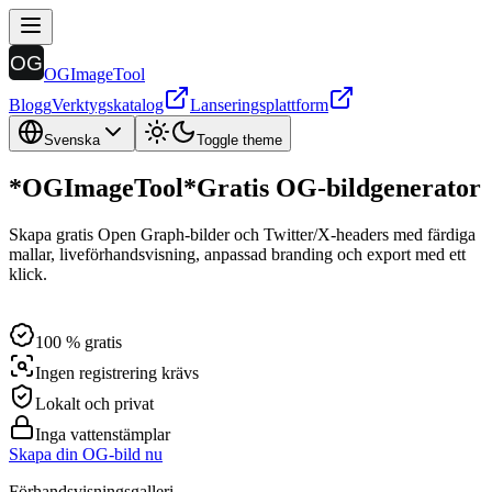
OGImageTool
Blogg
Verktygskatalog
Lanseringsplattform
Svenska
Toggle theme
*
OGImageTool
*
Gratis OG-bildgenerator
Skapa gratis Open Graph-bilder och Twitter/X-headers med färdiga
mallar, liveförhandsvisning, anpassad branding och export med ett
klick.
100 % gratis
Ingen registrering krävs
Lokalt och privat
Inga vattenstämplar
Skapa din OG-bild nu
Förhandsvisningsgalleri