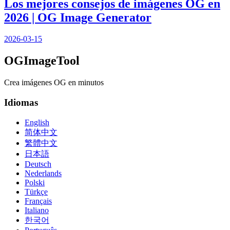
Los mejores consejos de imágenes OG en
2026 | OG Image Generator
2026-03-15
OGImageTool
Crea imágenes OG en minutos
Idiomas
English
简体中文
繁體中文
日本語
Deutsch
Nederlands
Polski
Türkçe
Français
Italiano
한국어