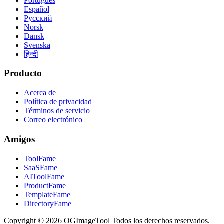
Português
Español
Русский
Norsk
Dansk
Svenska
हिन्दी
Producto
Acerca de
Política de privacidad
Términos de servicio
Correo electrónico
Amigos
ToolFame
SaaSFame
AIToolFame
ProductFame
TemplateFame
DirectoryFame
Copyright © 2026 OGImageTool Todos los derechos reservados.