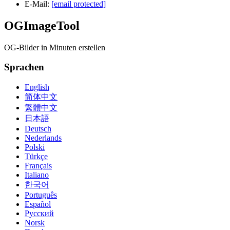
E-Mail:
[email protected]
OGImageTool
OG-Bilder in Minuten erstellen
Sprachen
English
简体中文
繁體中文
日本語
Deutsch
Nederlands
Polski
Türkçe
Français
Italiano
한국어
Português
Español
Русский
Norsk