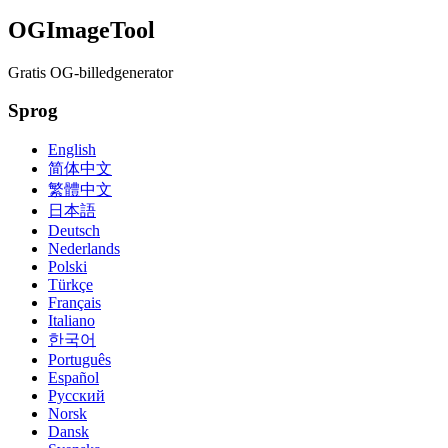
OGImageTool
Gratis OG-billedgenerator
Sprog
English
简体中文
繁體中文
日本語
Deutsch
Nederlands
Polski
Türkçe
Français
Italiano
한국어
Português
Español
Русский
Norsk
Dansk