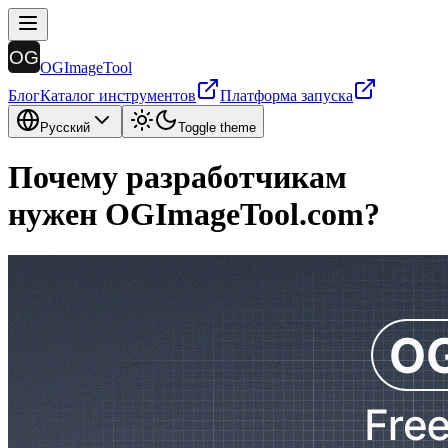
OGImageTool
Блог
Каталог инструментов
Платформа запуска
Русский
Toggle theme
Почему разработчикам
нужен OGImageTool.com?