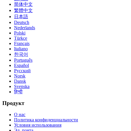
简体中文
繁體中文
日本語
Deutsch
Nederlands
Polski
Türkçe
Français
Italiano
한국어
Português
Español
Русский
Norsk
Dansk
Svenska
हिन्दी
Продукт
О нас
Политика конфиденциальности
Условия использования
Эл. почта