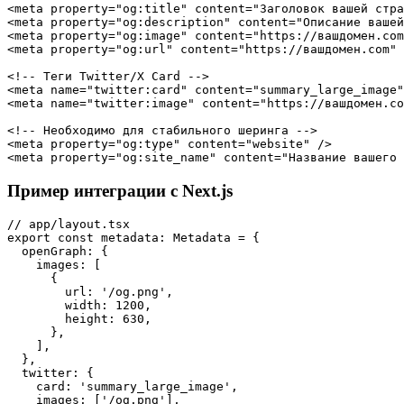
<meta property="og:title" content="Заголовок вашей стра
<meta property="og:description" content="Описание вашей
<meta property="og:image" content="https://вашдомен.com
<meta property="og:url" content="https://вашдомен.com" 
<!-- Теги Twitter/X Card -->

<meta name="twitter:card" content="summary_large_image"
<meta name="twitter:image" content="https://вашдомен.co
<!-- Необходимо для стабильного шеринга -->

<meta property="og:type" content="website" />

Пример интеграции с Next.js
// app/layout.tsx

export const metadata: Metadata = {

  openGraph: {

    images: [

      {

        url: '/og.png',

        width: 1200,

        height: 630,

      },

    ],

  },

  twitter: {

    card: 'summary_large_image',

    images: ['/og.png'],
