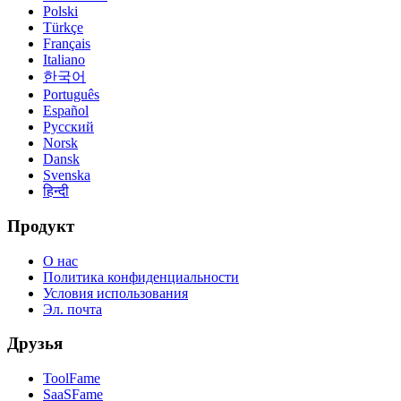
Polski
Türkçe
Français
Italiano
한국어
Português
Español
Русский
Norsk
Dansk
Svenska
हिन्दी
Продукт
О нас
Политика конфиденциальности
Условия использования
Эл. почта
Друзья
ToolFame
SaaSFame