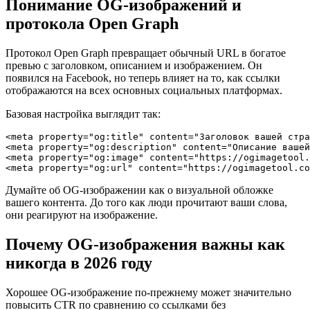
Понимание OG-изображений и
протокола Open Graph
Протокол Open Graph превращает обычный URL в богатое
превью с заголовком, описанием и изображением. Он
появился на Facebook, но теперь влияет на то, как ссылки
отображаются на всех основных социальных платформах.
Базовая настройка выглядит так:
<meta property="og:title" content="Заголовок вашей стра
<meta property="og:description" content="Описание вашей
<meta property="og:image" content="https://ogimagetool.
Думайте об OG-изображении как о визуальной обложке
вашего контента. До того как люди прочитают ваши слова,
они реагируют на изображение.
Почему OG-изображения важны как
никогда в 2026 году
Хорошее OG-изображение по-прежнему может значительно
повысить CTR по сравнению со ссылками без