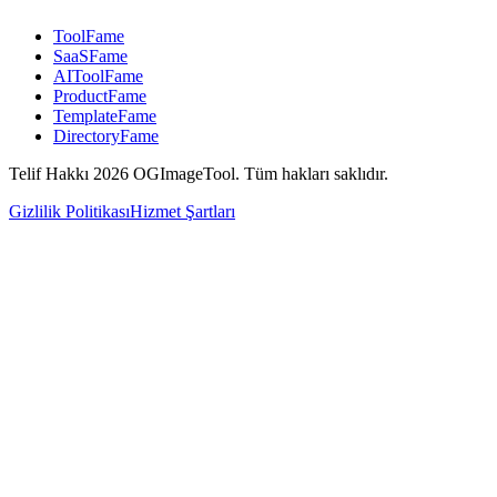
ToolFame
SaaSFame
AIToolFame
ProductFame
TemplateFame
DirectoryFame
Telif Hakkı 2026 OGImageTool. Tüm hakları saklıdır.
Gizlilik Politikası
Hizmet Şartları