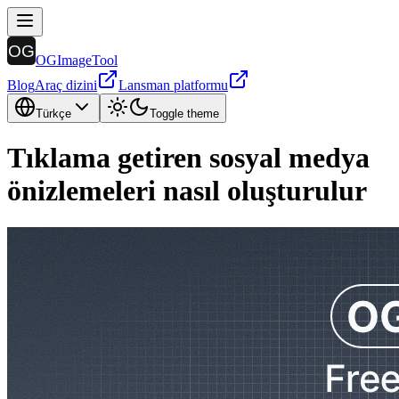
OGImageTool
Blog
Araç dizini
Lansman platformu
Türkçe
Toggle theme
Tıklama getiren sosyal medya
önizlemeleri nasıl oluşturulur